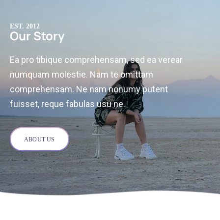
EST. 2012
Our Story
Ea pro tibique comprehensam, sed ea verear
numquam molestie. Nam te omittam
comprehensam. Ne nam nonumy putent
fuisset, reque fabulas usu ne.
ABOUT US